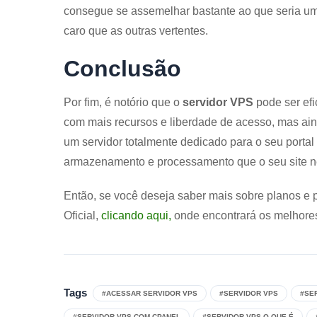
consegue se assemelhar bastante ao que seria um
caro que as outras vertentes.
Conclusão
Por fim, é notório que o
servidor VPS
pode ser efi
com mais recursos e liberdade de acesso, mas ain
um servidor totalmente dedicado para o seu portal
armazenamento e processamento que o seu site n
Então, se você deseja saber mais sobre planos e
Oficial,
clicando aqui
,
onde encontrará os melhore
Tags
#ACESSAR SERVIDOR VPS
#SERVIDOR VPS
#SE
#SERVIDOR VPS COM CPANEL
#SERVIDOR VPS O QUE É