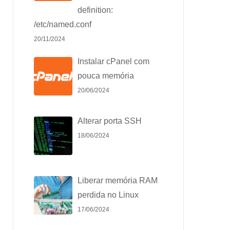
definition:
/etc/named.conf
20/11/2024
Instalar cPanel com
pouca memória
20/06/2024
Alterar porta SSH
18/06/2024
Liberar memória RAM
perdida no Linux
17/06/2024