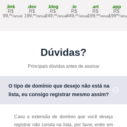
.link
.dev
.blog
.io
.art
.app
R$
R$
R$
R$
R$
R$
99,
199,
249,
449,
199,
199
99
99
99
99
99
99
/anual
/anual
/anual
/anual
/anual
/anu
Dúvidas?
Principais dúvidas antes de assinar
O tipo de domínio que desejo não está na
lista, eu consigo registrar mesmo assim?
Caso a extensão de domínio que você deseja
registrar não consta na lista, por favor, entre em