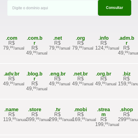
.com
.com.b
.net
.org
.info
.adm.b
R$
r
R$
R$
R$
r
79,
R$
79,
79,
124,
R$
99
99
99
99
/anual
/anual
/anual
/anual
49,
49,
99
99
/anual
/anua
.adv.br
.blog.b
.eng.br
.net.br
.org.br
.biz
R$
r
R$
R$
R$
R$
49,
R$
49,
49,
49,
159,
99
99
99
99
99
/anual
/anual
/anual
/anual
/an
49,
99
/anual
.name
.store
.tv
.mobi
.strea
.shop
R$
R$
R$
R$
m
R$
119,
399,
299,
169,
R$
299
99
99
99
99
99
/anual
/anual
/anual
/anual
/anu
199,
99
/anual