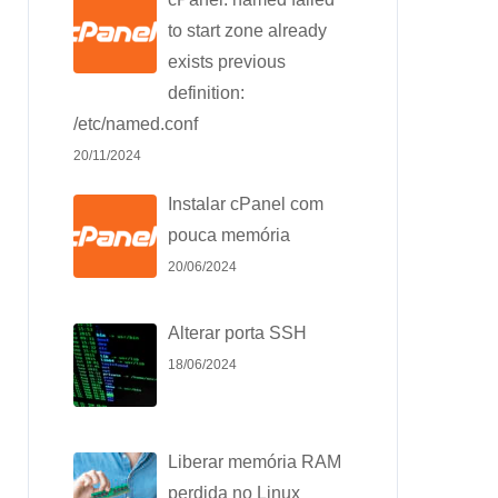
to start zone already
exists previous
definition:
/etc/named.conf
20/11/2024
Instalar cPanel com
pouca memória
20/06/2024
Alterar porta SSH
18/06/2024
Liberar memória RAM
perdida no Linux