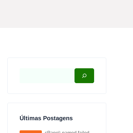
Últimas Postagens
cPanel: named failed