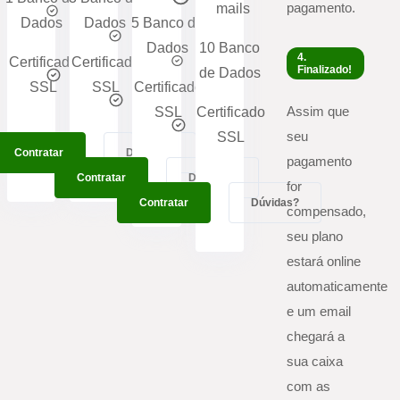
pagamento.
mails
Dados
Dados
5 Banco de
Dados
10 Banco
4.
Certificado
Certificado
Finalizado!
de Dados
SSL
SSL
Certificado
Assim que
SSL
Certificado
seu
SSL
r
Contratar
Dúvidas?
Dúvidas?
pagamento
Contratar
Dúvidas?
for
Contratar
Dúvidas?
compensado,
seu plano
estará online
automaticamente
e um email
chegará a
sua caixa
com as