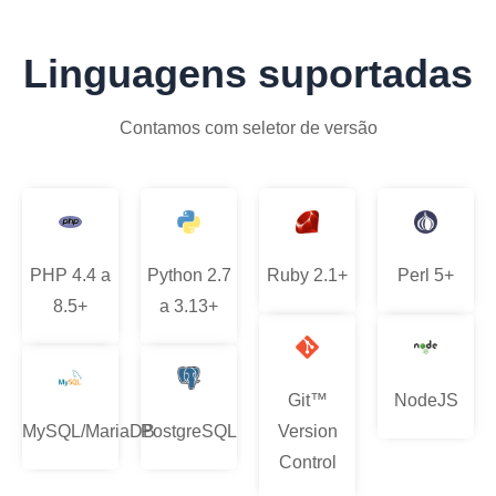
Linguagens suportadas
Contamos com seletor de versão
PHP 4.4 a
Python 2.7
Ruby 2.1+
Perl 5+
8.5+
a 3.13+
Git™
NodeJS
MySQL/MariaDB
PostgreSQL
Version
Control