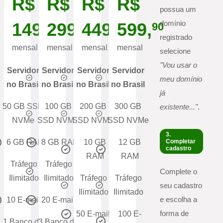
R$
R$
R$
R$
possua um
domínio
149,
299,
449,
599,
90
90
90
90
registrado
mensal
mensal
mensal
mensal
selecione
"Vou usar o
Servidor
Servidor
Servidor
Servidor
meu domínio
no Brasil
no Brasil
no Brasil
no Brasil
já
50 GB SSD
100 GB
200 GB
300 GB
existente..."
.
NVMe
SSD NVMe
SSD NVMe
SSD NVMe
3.
6 GB RAM
8 GB RAM
10 GB
12 GB
Completar
cadastro
RAM
RAM
Tráfego
Tráfego
Complete o
Ilimitado
Ilimitado
Tráfego
Tráfego
seu cadastro
Ilimitado
Ilimitado
e escolha a
10 E-mails
20 E-mails
forma de
50 E-mails
100 E-
1 Banco de
3 Banco de