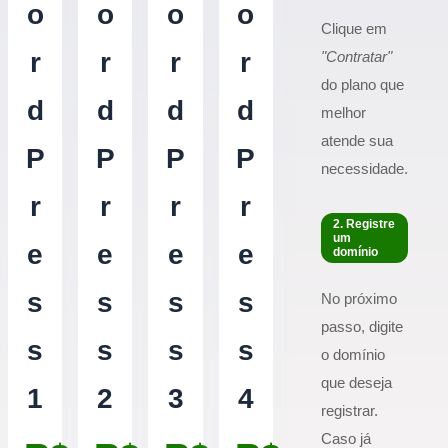
o
o
o
o
Clique em
r
r
r
r
"Contratar"
do plano que
d
d
d
d
melhor
atende sua
P
P
P
P
necessidade.
r
r
r
r
2. Registre
um
e
e
e
e
domínio
s
s
s
s
No próximo
passo, digite
s
s
s
s
o domínio
que deseja
1
2
3
4
registrar.
Caso já