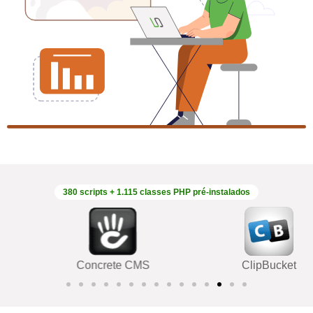
380 scripts + 1.115 classes PHP pré-instalados
lphin
Concrete CMS
Clip