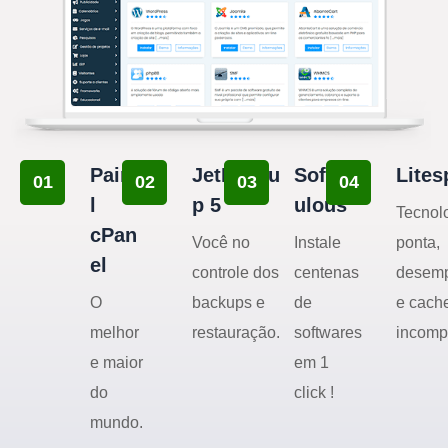
Paine
JetBacku
Softac
Lites
01
02
03
04
l
p 5
ulous
Tecnol
cPan
Você no
Instale
ponta,
el
controle dos
centenas
desem
O
backups e
de
e cach
melhor
restauração.
softwares
incomp
e maior
em 1
do
click !
mundo.