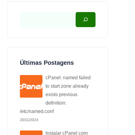
Últimas Postagens
cPanel: named failed
to start zone already
exists previous
definition:
/etc/named.conf
20/11/2024
Instalar cPanel com