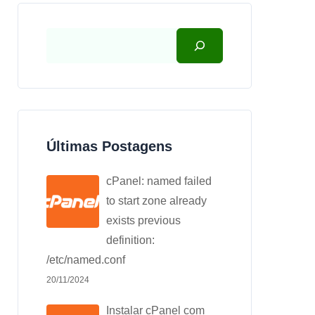
Últimas Postagens
cPanel: named failed
to start zone already
exists previous
definition:
/etc/named.conf
20/11/2024
Instalar cPanel com