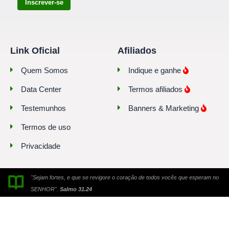
Inscrever-se
Link Oficial
Afiliados
Quem Somos
Indique e ganhe
Data Center
Termos afiliados
Testemunhos
Banners & Marketing
Termos de uso
Privacidade
"Sejam fortes, e que se revigore o coração de todos vocês que esperam no
SENHOR".
Salmo 31.24
© 2010-2026. Todos os direitos reservados. Link Oficial® é uma marca
registrada.