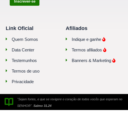
Inscrever-se
Link Oficial
Afiliados
Quem Somos
Indique e ganhe
Data Center
Termos afiliados
Testemunhos
Banners & Marketing
Termos de uso
Privacidade
"Sejam fortes, e que se revigore o coração de todos vocês que esperam no
SENHOR".
Salmo 31.24
© 2010-2026. Todos os direitos reservados. Link Oficial® é uma marca
registrada.