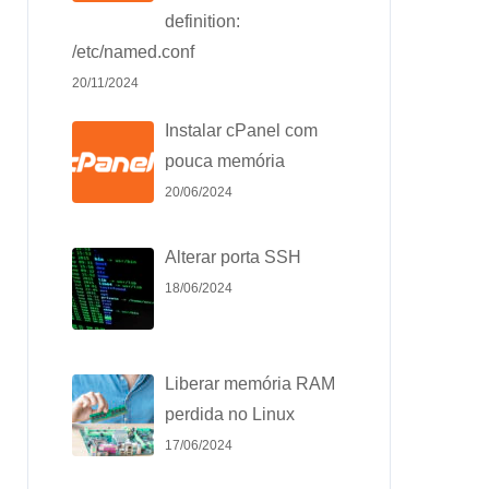
definition:
/etc/named.conf
20/11/2024
Instalar cPanel com
pouca memória
20/06/2024
Alterar porta SSH
18/06/2024
Liberar memória RAM
perdida no Linux
17/06/2024