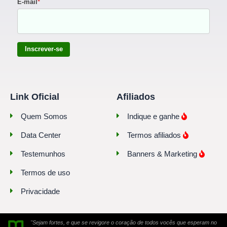
E-mail
*
Inscrever-se
Link Oficial
Afiliados
Quem Somos
Indique e ganhe
Data Center
Termos afiliados
Testemunhos
Banners & Marketing
Termos de uso
Privacidade
"Sejam fortes, e que se revigore o coração de todos vocês que esperam no