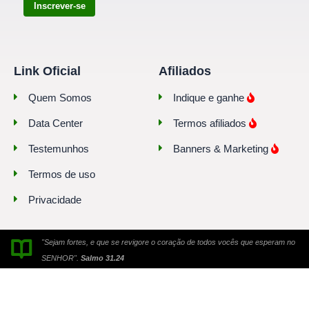
Inscrever-se
Link Oficial
Afiliados
Quem Somos
Indique e ganhe
Data Center
Termos afiliados
Testemunhos
Banners & Marketing
Termos de uso
Privacidade
"Sejam fortes, e que se revigore o coração de todos vocês que esperam no
SENHOR".
Salmo 31.24
© 2010-2026. Todos os direitos reservados. Link Oficial® é uma marca
registrada.