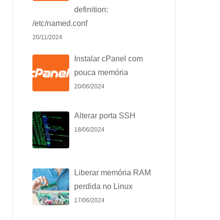
definition:
/etc/named.conf
20/11/2024
Instalar cPanel com
pouca memória
20/06/2024
Alterar porta SSH
18/06/2024
Liberar memória RAM
perdida no Linux
17/06/2024