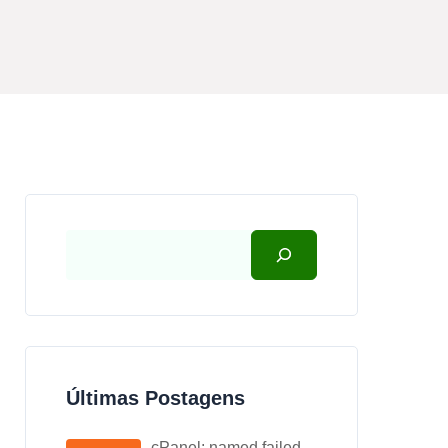
Últimas Postagens
cPanel: named failed