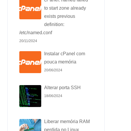
to start zone already
exists previous
definition:
/etc/named.conf
20/11/2024
Instalar cPanel com
pouca memória
20/06/2024
Alterar porta SSH
18/06/2024
Liberar memória RAM
perdida no Linux